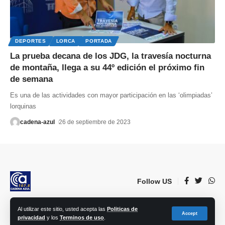
DEPORTES
LORCA
PORTADA
La prueba decana de los JDG, la travesía nocturna
de montaña, llega a su 44º edición el próximo fin
de semana
Es una de las actividades con mayor participación en las ‘olimpiadas’
lorquinas
cadena-azul
26 de septiembre de 2023
Follow US
Al utilizar este sitio, usted acepta las
Politicas de
© 2023 Lorca Comunicación, Radio, TV, prensa e Internet S.L. | Todos los
Accept
privacidad
y los
Terminos de uso
.
derechos reservados.