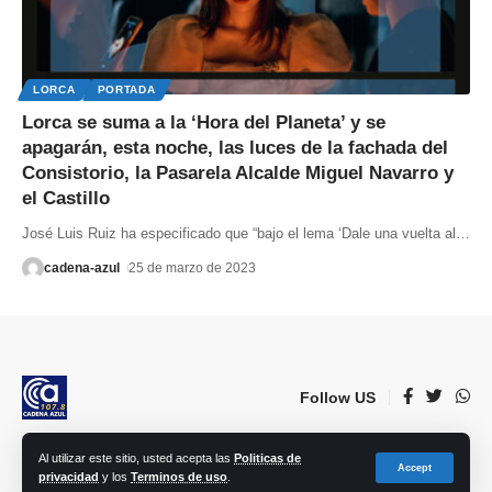
LORCA
PORTADA
Lorca se suma a la ‘Hora del Planeta’ y se
apagarán, esta noche, las luces de la fachada del
Consistorio, la Pasarela Alcalde Miguel Navarro y
el Castillo
José Luis Ruiz ha especificado que “bajo el lema ‘Dale una vuelta al
…
cadena-azul
25 de marzo de 2023
Follow US
Al utilizar este sitio, usted acepta las
Politicas de
© 2023 Lorca Comunicación, Radio, TV, prensa e Internet S.L. | Todos los
Accept
privacidad
y los
Terminos de uso
.
derechos reservados.