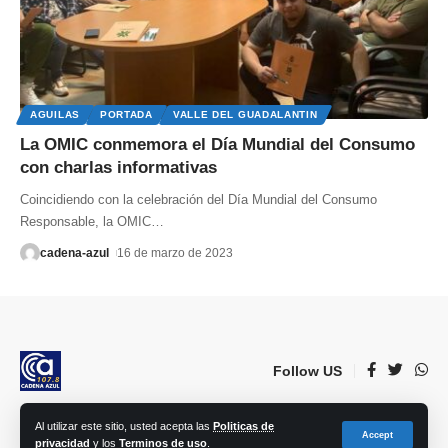
AGUILAS
PORTADA
VALLE DEL GUADALANTIN
La OMIC conmemora el Día Mundial del Consumo
con charlas informativas
Coincidiendo con la celebración del Día Mundial del Consumo
Responsable, la OMIC
…
cadena-azul
16 de marzo de 2023
Follow US
Al utilizar este sitio, usted acepta las
Politicas de
© 2023 Lorca Comunicación, Radio, TV, prensa e Internet S.L. | Todos los
Accept
privacidad
y los
Terminos de uso
.