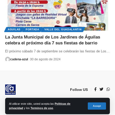
AGUILAS
PORTADA
VALLE DEL GUADALANTIN
La Junta Municipal de Los Jardines de Águilas
celebra el próximo día 7 sus fiestas de barrio
El próximo sábado 7 de septiembre se celebrarán las fiestas de Los
…
cadena-azul
30 de agosto de 2024
Follow US
Al utilizar este sitio, usted acepta las
Politicas de
© 2023 Lorca Comunicación, Radio, TV, prensa e Internet S.L. | Todos los
Accept
privacidad
y los
Terminos de uso
.
derechos reservados.