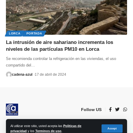
LORCA
PORTADA
La intrusión de aire sahariano incrementa los
niveles de las partículas PM10 en Lorca
Se recomienda controlar la refrigeración en las viviendas, el uso
compartido del
…
cadena-azul
17 de abril de 2024
Follow US
Al utilizar este sitio, usted acepta las
Politicas de
© 2023 Lorca Comunicación, Radio, TV, prensa e Internet S.L. | Todos los
Accept
privacidad
y los
Terminos de uso
.