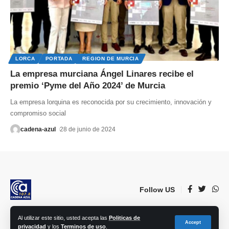
LORCA
PORTADA
REGION DE MURCIA
La empresa murciana Ángel Linares recibe el
premio ‘Pyme del Año 2024’ de Murcia
La empresa lorquina es reconocida por su crecimiento, innovación y
compromiso social
cadena-azul
28 de junio de 2024
Follow US
Al utilizar este sitio, usted acepta las
Politicas de
© 2023 Lorca Comunicación, Radio, TV, prensa e Internet S.L. | Todos los
Accept
privacidad
y los
Terminos de uso
.