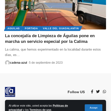
AGUILAS
PORTADA
VALLE DEL GUADALANTIN
La concejalía de Limpieza de Águilas pone en
marcha un servicio especial por la Calima
La calima, que hemos experimentado en la localidad durante estos
días, es
…
cadena-azul
5 de septiembre de 2023
Follow US
Al utilizar este sitio, usted acepta las
Politicas de
© 2023 Lorca Comunicación, Radio, TV, prensa e Internet S.L. | Todos los
Accept
privacidad
y los
Terminos de uso
.