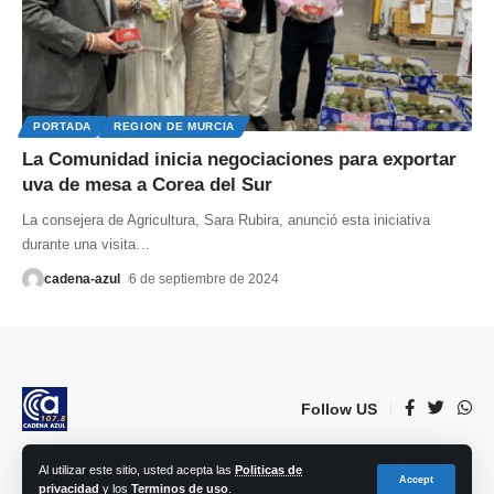
PORTADA
REGION DE MURCIA
La Comunidad inicia negociaciones para exportar
uva de mesa a Corea del Sur
La consejera de Agricultura, Sara Rubira, anunció esta iniciativa
durante una visita
…
cadena-azul
6 de septiembre de 2024
Follow US
Al utilizar este sitio, usted acepta las
Politicas de
© 2023 Lorca Comunicación, Radio, TV, prensa e Internet S.L. | Todos los
Accept
privacidad
y los
Terminos de uso
.