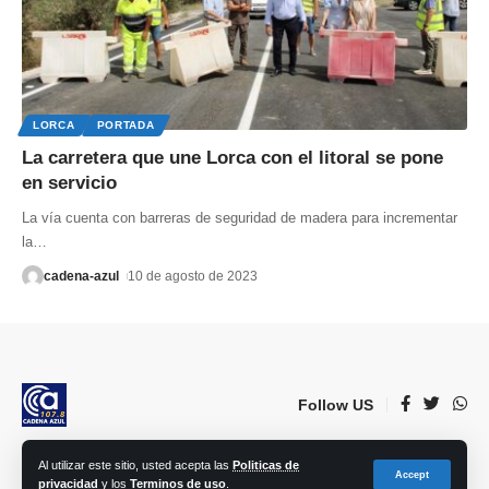
LORCA
PORTADA
La carretera que une Lorca con el litoral se pone
en servicio
La vía cuenta con barreras de seguridad de madera para incrementar
la
…
cadena-azul
10 de agosto de 2023
Follow US
Al utilizar este sitio, usted acepta las
Politicas de
© 2023 Lorca Comunicación, Radio, TV, prensa e Internet S.L. | Todos los
Accept
privacidad
y los
Terminos de uso
.