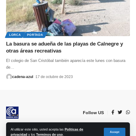
LORCA
PORTADA
La basura se adueña de las playas de Calnegre y
otras áreas recreativas
El colegio de San Cristóbal también aparecía este lunes con basura
de
…
cadena-azul
17 de octubre de 2023
Follow US
Al utilizar este sitio, usted acepta las
Politicas de
© 2023 Lorca Comunicación, Radio, TV, prensa e Internet S.L. | Todos los
Accept
privacidad
y los
Terminos de uso
.